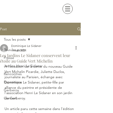
Post
Tous les posts
Dominique Le Sidaner
Tous les posts
4 mars 2021
Les Jardins Le Sidaner conservent leur
Presse
étoile au Guide Vert Michelin
Jardins Henri Le Sidaner
A l'occasion de la sortie du nouveau Guide 
Vert Michelin Picardie, Juliette Duclos, 
Rencontres
journaliste au Parisien, échange avec 
Expositions
Dominique Le Sidaner, petite-fille par 
alliance du peintre et présidente de 
Gerberoy
l’association Henri Le Sidaner en son jardin 
Concert
de Gerberoy.
Un article paru cette semaine dans l'édition 