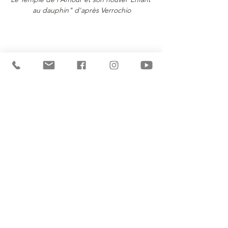
au dauphin" d'après Verrochio
Jardins Henri Le Sidaner
Voir tout
Posts récents