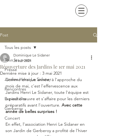
Post
Tous les posts
Dominique Le Sidaner
Tous les posts
26 avr. 2021
Réouverture des Jardins le 1er mai 2021
Presse
Dernière mise à jour :
3 mai 2021
Jardins Henri Le Sidaner
Comme chaque année, à l'approche du 
mois de mai, c'est l'effervescence aux 
Rencontres
Jardins Henri Le Sidaner, toute l'équipe est 
Expositions
à pied d’œuvre et s'affaire pour les derniers 
préparatifs avant l'ouverture. 
Avec cette 
Gerberoy
année de belles surprises ! 
Concert
En effet, l’association Henri Le Sidaner en 
son Jardin de Gerberoy a profité de l’hiver 